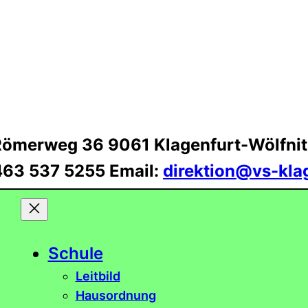
Römerweg 36 9061 Klagenfurt-Wölfnit
0463 537 5255 Email:
direktion@vs-kla
Schule
Leitbild
Hausordnung
Bibliothek
GTS
Elternverein
Team